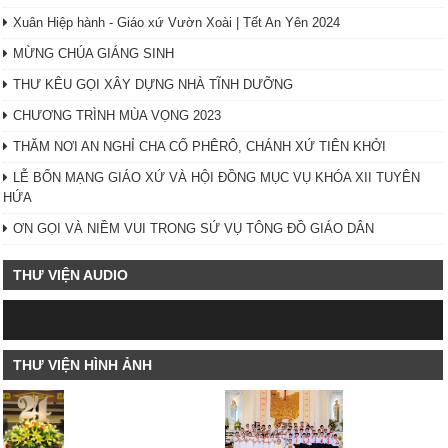
Xuân Hiệp hành - Giáo xứ Vườn Xoài | Tết An Yên 2024
MỪNG CHÚA GIÁNG SINH
THƯ KÊU GỌI XÂY DỰNG NHÀ TĨNH DƯỠNG
CHƯƠNG TRÌNH MÙA VỌNG 2023
THĂM NƠI AN NGHỈ CHA CỐ PHÊRÔ, CHÁNH XỨ TIÊN KHỞI
LỄ BỔN MẠNG GIÁO XỨ VÀ HỘI ĐỒNG MỤC VỤ KHÓA XII TUYÊN
HỨA
ƠN GỌI VÀ NIỀM VUI TRONG SỨ VỤ TÔNG ĐỒ GIÁO DÂN
THƯ VIỆN AUDIO
THƯ VIỆN HÌNH ẢNH