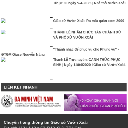
Từ | 8:30 ngày 5-4-2025 | Nhà thờ Vườn Xoài
Giáo xứ Vườn Xoài: Ra mắt quán cơm 2000
THÁNH LỄ NHẬM CHỨC TÂN CHÁNH XỨ
VÀ PHÓ XỨ VƯỜN XOÀI
"Thánh nhạc để phục vụ cho Phụng vụ" -
ĐTGM Giuse Nguyễn Năng
Thánh Lễ Trực tuyến: CANH THỨC PHỤC
SINH | Ngày 11/04/2020 I Giáo xứ Vườn Xoài.
LIÊN KẾT NHANH
Chuyên trang thông tin Giáo xứ Vườn Xoài
Địa chỉ: 413 Lê Văn Sỹ, P.12, Q.3, TP.HCM