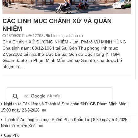
CÁC LINH MỤC CHÁNH XỨ VÀ QUẢN
NHIỆM
28/09/2011
/
17768
/
Linh mục chánh xứ
CHA CHÁNH XỨ ĐƯƠNG NHIỆM - Lm. Phêrô VŨ MINH HÙNG
Cha sinh năm: 08/12/1964 tại Sài Gòn Thụ phong linh mục:
27/6/2002 tại nhà thờ Đức Bà Sài Gòn do Đức Hồng Y, TGM
Gioan Baotixita Phạm Minh Mẫn chủ sự Sau đó, cha được bổ
nhiệm là ...
Nghi thức Tẩn liệm và Thánh lễ Đưa chân ĐHY GB Phạm Minh Mẫn |
15:00 ngày 23-3-2026
Thánh lễ An táng linh mục Phêrô Phan Khắc Từ | 8:30 ngày 5-4-2025 |
Nhà thờ Vườn Xoài
Cáo Phó