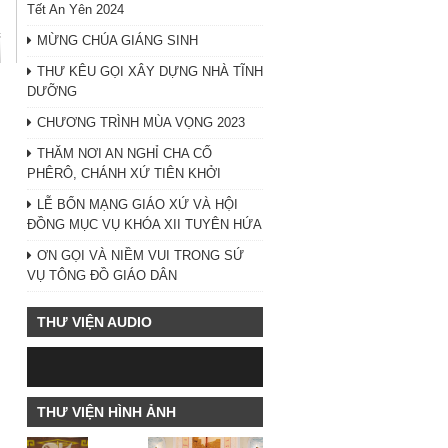
Tết An Yên 2024
MỪNG CHÚA GIÁNG SINH
THƯ KÊU GỌI XÂY DỰNG NHÀ TĨNH
DƯỠNG
CHƯƠNG TRÌNH MÙA VỌNG 2023
THĂM NƠI AN NGHỈ CHA CỐ
PHÊRÔ, CHÁNH XỨ TIÊN KHỞI
LỄ BỔN MẠNG GIÁO XỨ VÀ HỘI
ĐỒNG MỤC VỤ KHÓA XII TUYÊN HỨA
ƠN GỌI VÀ NIỀM VUI TRONG SỨ
VỤ TÔNG ĐỒ GIÁO DÂN
THƯ VIỆN AUDIO
THƯ VIỆN HÌNH ẢNH