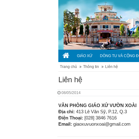
GIÁO XỨ
DÒNG TU VÀ CỘNG 
Trang chủ
Thông tin
Liên hệ
Liên hệ
08/05/2014
VĂN PHÒNG GIÁO XỨ VƯỜN XOÀI
Địa chỉ:
413 Lê Văn Sỹ, P.12, Q.3
Điện Thoại:
[028] 3846 7616
Email:
giaoxuvuonxoai@gmail.com