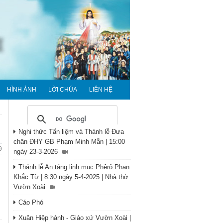
HÌNH ẢNH
LỜI CHÚA
LIÊN HỆ
Nghi thức Tẩn liệm và Thánh lễ Đưa
chân ĐHY GB Phạm Minh Mẫn | 15:00
9
ngày 23-3-2026
Thánh lễ An táng linh mục Phêrô Phan
Khắc Từ | 8:30 ngày 5-4-2025 | Nhà thờ
Vườn Xoài
Cáo Phó
Xuân Hiệp hành - Giáo xứ Vườn Xoài |