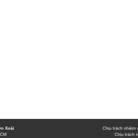
ờn Xoài
Chịu trách nhiệm 
.HCM
Chịu trách 