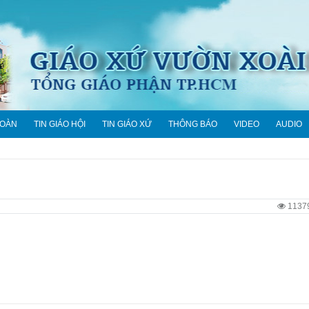
ĐOÀN
TIN GIÁO HỘI
TIN GIÁO XỨ
THÔNG BÁO
VIDEO
AUDIO
1137