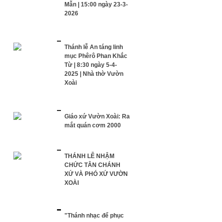
Mẫn | 15:00 ngày 23-3-
2026
Thánh lễ An táng linh
mục Phêrô Phan Khắc
Từ | 8:30 ngày 5-4-
2025 | Nhà thờ Vườn
Xoài
Giáo xứ Vườn Xoài: Ra
mắt quán cơm 2000
THÁNH LỄ NHẬM
CHỨC TÂN CHÁNH
XỨ VÀ PHÓ XỨ VƯỜN
XOÀI
"Thánh nhạc để phục