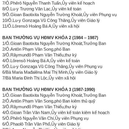
7/Ô.Phêrô Nguyễn Thanh Tuấn,Ủy viên kế hoạch
8/Ô.Lu-y Trương Văn Lạc,Ủy viên kế toán
9/Ô.Gioan Baotixita Nguyễn Trường Khoát,Ủy viên Phụng vụ
10/Ô.Lu-y Gonzaga Vũ Công Thăng,Ủy viên Giáo lý
11/Ô.Lôrensô Hoàng Bá A,Ủy viên xã hội
BAN THƯỜNG VỤ HĐMV KHÓA 2 (1984 – 1987)
1/Ô.Gioan Baotixita Nguyễn Trường Khoát,Trưởng Ban
2/Ô.Antôn Phạm Văn Song,phó Ban
3/Ô.Râymunđô Phạm Văn Thiếu,thư ký
4/Ô.Lôrensô Hoàng Bá A,Ủy viên kế toán
5/Ô.Lu-y Gonzaga Vũ Công Thăng,Ủy viên Phụng vụ
6/Bà Maria Mađalêna Mai Thị Minh,Ủy viên Giáo lý
7/Bà Maria Đinh Thị Lộc,Ủy viên xã hội
BAN THƯỜNG VỤ HĐMV KHÓA 3 (1987-1990)
1/Ô.Gioan Baotixita Nguyễn Trường Khoát,Trưởng Ban
2/Ô.Antôn Phạm Văn Song,phó Ban kiêm thủ quỹ
3/Ô.Râymunđô Phạm Văn Thiếu,thư ký
4/Ô.Gioan Trần Văn Nam,Ủy viên kế toán kiêm kế hoạch
5/Ô.Phêrô Nguyễn Văn Chí,Ủy viên Phụng vụ
6/Ô.Phaolô Trần Văn Phổ,Ủy viên Giáo lý