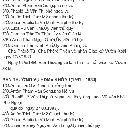
2/Ô.Antôn Phạm Văn Song,phó nội vụ
3/Ô.Phaolô Lê Văn Thi,phó ngoại vụ
4/Ô.Antôn Trịnh Đức Mỹ,chánh thư ký
5/Ô.Gioan Baotixita Vũ Minh Hải,phó thư ký
6/Ô.Luca Vũ Văn Khá,Ủy viên thủ quỹ
7/Ô.Đaminh Trần Trí Thức,Ủy viên Giáo lý
8/Bà.Anna Phan Ngọc Qưới,Ủy viên xã hội
9/Ô.Đaminh Trần Đình Phổ,Ủy viên Phụng vụ
Cha Phêrô Từ, Cha Phêrô Thiên về nhận Giáo xứ Vườn Xoài
ngày 10/5/1980
Ngày 01/9/1980,Ban Thường vụ lâm thời ra mắt Giáo xứ Vườn
Xoài
BAN THƯỜNG VỤ HĐMV KHÓA 1(1981 – 1984)
1/Ô.Antôn Lại Gia Khánh,Trưởng Ban
2/Ô.Antôn Phạm Văn Song,phó Nội vụ
3/Ô.Phaolô Lê Văn Thi,phó Ngoại vụ (thay ông Luca Vũ Văn Khá,
Phó Ngoại
qua đời ngày 27.03.1983).
4/Ô.Antôn Trịnh Đức Mỹ,Chánh thư ký
5/Ô.Gioan Baotixita Vũ Minh Hải,phó thư ký
6/Ô.Gioan Vianey Nguyễn Văn Long,Ủy viên thủ quỹ