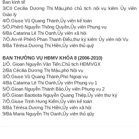
Ban kinh tế
3/Cô Cecilia Dương Thị Mậu,phó chủ tịch nội vụ kiêm Ủy viên
Giáo lý
4/Ô.Giuse Vũ Quang Thành,Ủy viên kế toán
5/Ô.Phêrô Nguyễn Thông Quyền,Ủy viên Phụng vụ
6/Bà Catarina Lê Thị Oanh,Ủy viên xã hội
7/Ô.An-rê Phêrô Phan Thanh Điểu,thư ký kiêm Ủy viên nội Vụ
8/Bà Têrêsa Dương Thị Hiền,Ủy viên thủ quỹ
BAN THƯỜNG VỤ HĐMV KHÓA 8 (2006-2010)
1/Ô. Gioan Nguyễn Văn Tiến,Chủ tịch HĐMVGX
2/Bà Cêcilia Dương Thị Mậu,phó Nội vụ
3/Ô.Giuse Vũ Quang Thành,Phó Ngoại vụ
4/Bà Catarina Lê Thị Oanh,Ủy viên Phụng vụ 1
5/Ô.Gioan Nguyễn Thành Bảo,Ủy viên Phụng vụ 2
6/Ô.Gioan Baotixita Nguyễn Quang Thiệp,Ủy viên thư ký
7/Ô.Giuse Trịnh Hưng Kiểm,Ủy viên kế toán
8/Bà Têrêsa Dương Thị Hiền,Ủy viên xã hội
9/Bà Maria Nguyễn Thị Oanh,Ủy viên thủ qũy