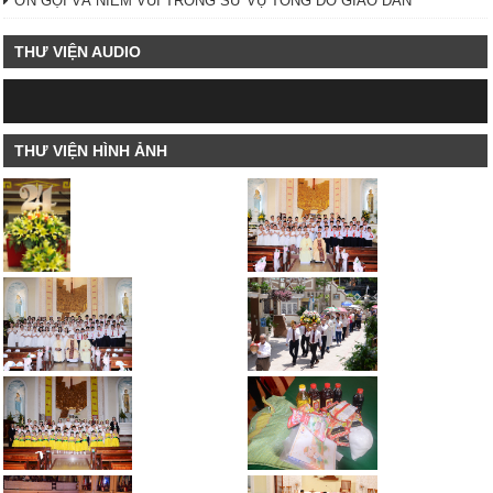
ƠN GỌI VÀ NIỀM VUI TRONG SỨ VỤ TÔNG ĐỒ GIÁO DÂN
THƯ VIỆN AUDIO
THƯ VIỆN HÌNH ẢNH