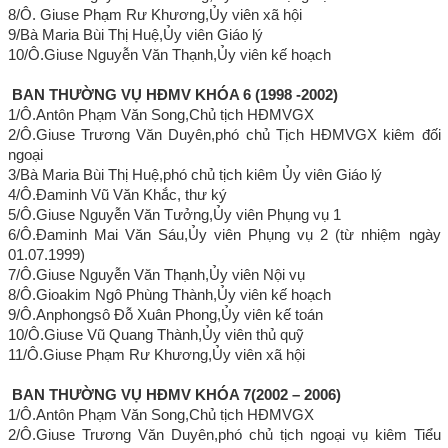
8/Ô. Giuse Phạm Rư Khương,Ủy viên xã hội
9/Bà Maria Bùi Thị Huệ,Ủy viên Giáo lý
10/Ô.Giuse Nguyễn Văn Thạnh,Ủy viên kế hoạch
BAN THƯỜNG VỤ HĐMV
KHÓA 6 (1998 -2002)
1/Ô.Antôn Phạm Văn Song,Chủ tịch HĐMVGX
2/Ô.Giuse Trương Văn Duyên,phó chủ Tịch HĐMVGX kiêm đối
ngoại
3/Bà Maria Bùi Thị Huệ,phó chủ tịch kiêm Ủy viên Giáo lý
4/Ô.Đaminh Vũ Văn Khắc, thư ký
5/Ô.Giuse Nguyễn Văn Tưởng,Ủy viên Phụng vụ 1
6/Ô.Đaminh Mai Văn Sáu,Ủy viên Phụng vụ 2 (từ nhiệm ngày
01.07.1999)
7/Ô.Giuse Nguyễn Văn Thạnh,Ủy viên Nội vụ
8/Ô.Gioakim Ngô Phùng Thành,Ủy viên kế hoạch
9/Ô.Anphongsô Đỗ Xuân Phong,Ủy viên kế toán
10/Ô.Giuse Vũ Quang Thành,Ủy viên thủ quỹ
11/Ô.Giuse Phạm Rư Khương,Ủy viên xã hội
BAN THƯỜNG VỤ HĐMV
KHÓA 7(2002 – 2006)
1/Ô.Antôn Phạm Văn Song,Chủ tịch HĐMVGX
2/Ô.Giuse Trương Văn Duyên,phó chủ tịch ngoại vụ kiêm Tiểu