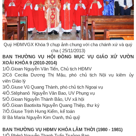
Quý HĐMVGX Khóa 9 chụp ảnh chung với cha chánh xứ và quý
cha ( 25/11/2013)
BAN THƯỜNG VỤ HỘI ĐỒNG MỤC VỤ GIÁO XỨ VƯỜN
XOÀI KHÓA 9 (2010-2014)
1/Ô.Gioan Nguyễn Văn Tiến, Chủ tịch HĐMV
2/Cô Cecilia Dương Thị Mậu, phó chủ tịch Nội vụ kiêm ủy
viên Giáo lý
3/Ô.Giuse Vũ Quang Thành, phó chủ tịch Ngoại vụ
4/Ô.Stêphanô Nguyễn Văn Bao, UV Phụng vụ
5/Ô.Gioan Nguyễn Thành Bảo, UV xã hội
6/Ô.Gioan Baotixita Nguyễn Quang Thiệp, thư ký
7/Ô.Giuse Trịnh Hưng Kiểm, kế toán
8/ Bà Maria Nguyễn Kim Oanh, thủ quỹ
BAN THƯỜNG VỤ HĐMV KHÓA LÂM THỜI (1980 - 1981)
1/Ô.Phêrô Nguyễn Thanh Tuấn,Trưởng Ban