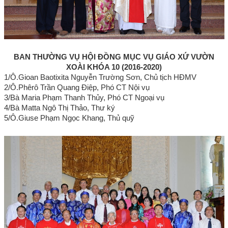
BAN THƯỜNG VỤ HỘI ĐỒNG MỤC VỤ GIÁO XỨ VƯỜN
XOÀI KHÓA 10 (2016-2020)
1/Ô.Gioan Baotixita Nguyễn Trường Sơn, Chủ tịch HĐMV
2/Ô.Phêrô Trần Quang Điệp, Phó CT Nội vụ
3/Bà Maria Phạm Thanh Thủy, Phó CT Ngoại vụ
4/Bà Matta Ngô Thị Thảo, Thư ký
5/Ô.Giuse Phạm Ngọc Khang, Thủ quỹ