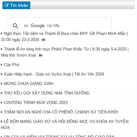
Tin khác
Nghi thức Tẩn liệm và Thánh lễ Đưa chân ĐHY GB Phạm Minh Mẫn |
15:00 ngày 23-3-2026
Thánh lễ An táng linh mục Phêrô Phan Khắc Từ | 8:30 ngày 5-4-2025 |
Nhà thờ Vườn Xoài
Cáo Phó
Xuân Hiệp hành - Giáo xứ Vườn Xoài | Tết An Yên 2024
MỪNG CHÚA GIÁNG SINH
THƯ KÊU GỌI XÂY DỰNG NHÀ TĨNH DƯỠNG
CHƯƠNG TRÌNH MÙA VỌNG 2023
THĂM NƠI AN NGHỈ CHA CỐ PHÊRÔ, CHÁNH XỨ TIÊN KHỞI
LỄ BỔN MẠNG GIÁO XỨ VÀ HỘI ĐỒNG MỤC VỤ KHÓA XII TUYÊN
HỨA