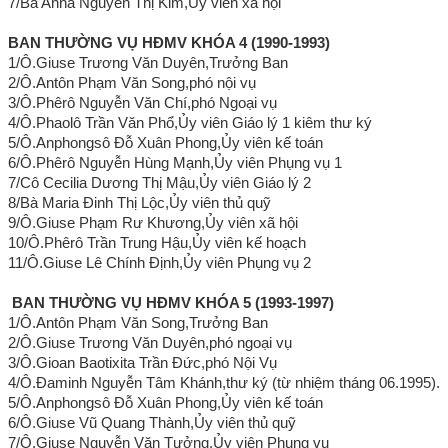
7/Bà Anna Nguyễn Thị Kim,Ủy viên xã hội
BAN THƯỜNG VỤ HĐMV
KHÓA 4 (1990-1993)
1/Ô.Giuse Trương Văn Duyên,Trưởng Ban
2/Ô.Antôn Phạm Văn Song,phó nội vụ
3/Ô.Phêrô Nguyễn Văn Chí,phó Ngoại vụ
4/Ô.Phaolô Trần Văn Phổ,Ủy viên Giáo lý 1 kiêm thư ký
5/Ô.Anphongsô Đỗ Xuân Phong,Ủy viên kế toán
6/Ô.Phêrô Nguyễn Hùng Mạnh,Ủy viên Phụng vụ 1
7/Cô Cecilia Dương Thị Mậu,Ủy viên Giáo lý 2
8/Bà Maria Đinh Thị Lộc,Ủy viên thủ quỹ
9/Ô.Giuse Phạm Rư Khương,Ủy viên xã hội
10/Ô.Phêrô Trần Trung Hậu,Ủy viên kế hoạch
11/Ô.Giuse Lê Chính Định,Ủy viên Phụng vụ 2
BAN THƯỜNG VỤ HĐMV
KHÓA 5 (1993-1997)
1/Ô.Antôn Phạm Văn Song,Trưởng Ban
2/Ô.Giuse Trương Văn Duyên,phó ngoại vụ
3/Ô.Gioan Baotixita Trần Đức,phó Nội Vụ
4/Ô.Đaminh Nguyễn Tâm Khánh,thư ký (từ nhiệm tháng 06.1995).
5/Ô.Anphongsô Đỗ Xuân Phong,Ủy viên kế toán
6/Ô.Giuse Vũ Quang Thành,Ủy viên thủ quỹ
7/Ô.Giuse Nguyễn Văn Tưởng,Ủy viên Phụng vụ