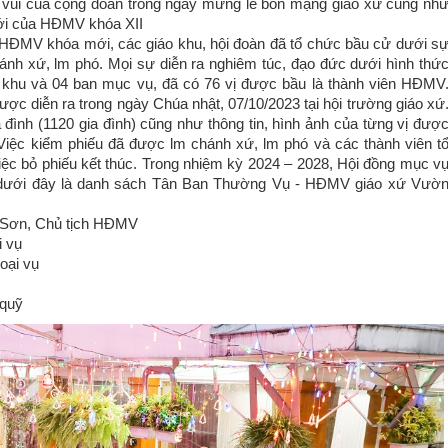
ềm vui của cộng đoàn trong ngày mừng lễ bổn mạng giáo xứ cũng nh
mới của HĐMV khóa XII
 HĐMV khóa mới, các giáo khu, hội đoàn đã tổ chức bầu cử dưới s
nh xứ, lm phó. Mọi sự diễn ra nghiêm túc, đạo đức dưới hình thứ
o khu và 04 ban mục vụ, đã có 76 vị được bầu là thành viên HĐMV
c diễn ra trong ngày Chúa nhật, 07/10/2023 tại hội trường giáo xứ
đình (1120 gia đình) cũng như thông tin, hình ảnh của từng vị đượ
. Việc kiểm phiếu đã được lm chánh xứ, lm phó và các thành viên t
iệc bỏ phiếu kết thúc. Trong nhiệm kỳ 2024 – 2028, Hội đồng mục v
à dưới đây là danh sách Tân Ban Thường Vụ - HĐMV giáo xứ Vườ
g Sơn, Chủ tịch HĐMV
i vụ
oại vụ
 quỹ