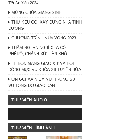
Tết An Yên 2024
MỪNG CHÚA GIÁNG SINH
THƯ KÊU GỌI XÂY DỰNG NHÀ TĨNH
DƯỠNG
CHƯƠNG TRÌNH MÙA VỌNG 2023
THĂM NƠI AN NGHỈ CHA CỐ
PHÊRÔ, CHÁNH XỨ TIÊN KHỞI
LỄ BỔN MẠNG GIÁO XỨ VÀ HỘI
ĐỒNG MỤC VỤ KHÓA XII TUYÊN HỨA
ƠN GỌI VÀ NIỀM VUI TRONG SỨ
VỤ TÔNG ĐỒ GIÁO DÂN
THƯ VIỆN AUDIO
THƯ VIỆN HÌNH ẢNH
a