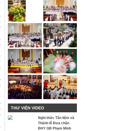
ử
à
a
o
h
n
g
ể
i
o
g
ứ
o
THƯ VIỆN VIDEO
i
ỗ
Nghi thức Tẩn liệm và
Thánh lễ Đưa chân
à
ĐHY GB Phạm Minh