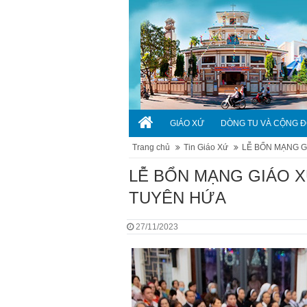
GIÁO XỨ
DÒNG TU VÀ CỘNG 
Trang chủ
Tin Giáo Xứ
LỄ BỔN MẠNG G
LỄ BỔN MẠNG GIÁO X
TUYÊN HỨA
27/11/2023