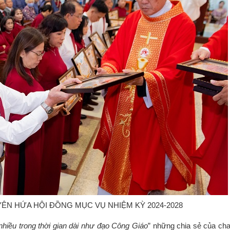
N HỨA HỘI ĐỒNG MỤC VỤ NHIỆM KỲ 2024-2028
nhiều trong thời gian dài như đạo Công Giáo
” những chia sẻ của ch