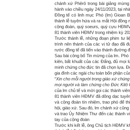
chánh xứ Phêrô trong bài giảng mừn
hành vào chiều ngày 24/11/2023, tại nh
Đồng tế có linh mục Phó (lm) Gioan B
thánh lễ tuyên hứa và ra mắt Hội đồng 
cộng đoàn, quý soeurs, quý cựu HĐMV đã
81 thành viên HĐMV trong nhiệm kỳ 20
Trước thánh lễ, những đoạn phim tư li
trình nên thánh của các vị tử đạo đã đ
rước đồng tế đã tiến vào thánh đường đ
Sau bài công bố Tin mừng của lm. Phó G
kiên, bất khuất của các Đấng, đủ mọi 
minh chứng cho đức tin đã chọn lựa. Đố
gia đình các ngài chu toàn bổn phận c
“
Xin cho mỗi người trong giáo xứ chúng 
mọi người và làm chứng cho Đức Kitô G
của lm chủ tế và mời gọi các thành vi
81 thành viên HĐMV đã dõng dạc tuyên
và cộng đoàn tín nhiệm, trao phó để t
hội, giáo xứ. Sau đó, lm chánh xứ cũng
và trao Ủy Nhiệm Thư đến các thành 
tay của cộng đoàn
Trước khi kết lễ, ông Chủ tịch HĐMV k