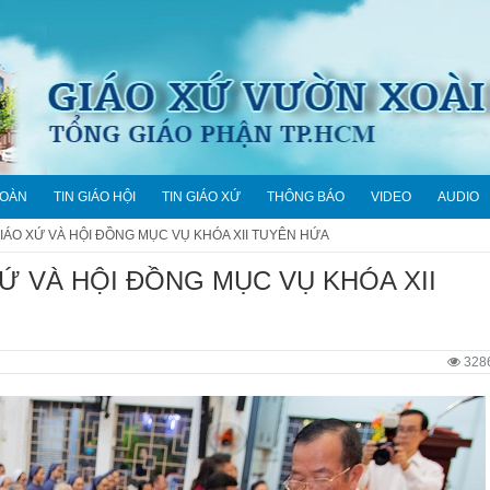
ĐOÀN
TIN GIÁO HỘI
TIN GIÁO XỨ
THÔNG BÁO
VIDEO
AUDIO
IÁO XỨ VÀ HỘI ĐỒNG MỤC VỤ KHÓA XII TUYÊN HỨA
Ứ VÀ HỘI ĐỒNG MỤC VỤ KHÓA XII
328