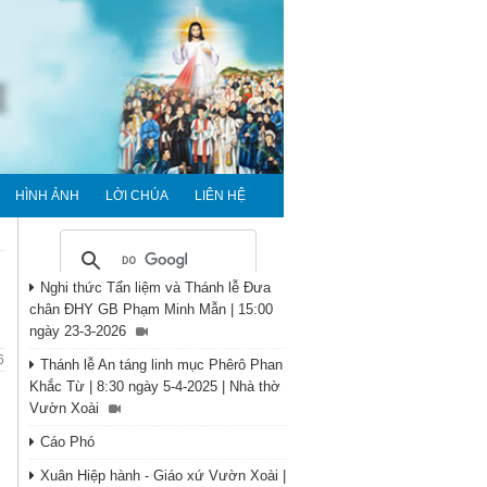
HÌNH ẢNH
LỜI CHÚA
LIÊN HỆ
Nghi thức Tẩn liệm và Thánh lễ Đưa
chân ĐHY GB Phạm Minh Mẫn | 15:00
ngày 23-3-2026
6
Thánh lễ An táng linh mục Phêrô Phan
Khắc Từ | 8:30 ngày 5-4-2025 | Nhà thờ
Vườn Xoài
Cáo Phó
Xuân Hiệp hành - Giáo xứ Vườn Xoài |