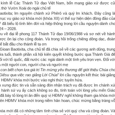
g kính lễ Các Thánh Tử đạo Việt Nam, bổn mạng giáo xứ được c
à thờ Vườn Xoài do ngài chủ tế
aotixita; lm nguyên chánh xứ Phêrô và quý lm khách. Đây cũng l
mục vụ giáo xứ khóa mới (khóa XII) vì thế sự hiện diện đông đảo củ
 biểu lộ tình liên đới và hiệp thông trong lời cầu nguyện dành ch
24 – 2028.
ệu về đại lễ phong 117 Thánh Tử đạo 19/06/1988 và sơ nét về hàn
ược ôn lại cho cộng đoàn. Và trong hồi trống chiêng dõng dạc, đoà
ể bắt đầu cho thánh lễ tạ ơn
ioan Baotixita, cha chủ tế đã chia sẻ về các gương anh dũng, trun
lứa tuổi, thành phần xã hội kiên quyết không bước qua Thánh Giá đ
i với tổ quốc, đất nước các ngài dành một tình yêu trọn vẹn. Đối vớ
ủa một người con, người cha và người mẹ
con biết chọn lựa giá trị Tin mừng yêu thương để giới thiệu Chúa ch
iêsu qua việc rao giảng Lời Chúa
” lời cầu nguyện kết thúc bài giản
ên HĐMV khóa mới bước vào nghi thức tuyên hứa.
 xưng đức tin và sẵn sàng đón nhận trách vụ đã được lm chánh x
hi hành sứ vụ ấy cách không so đo, tính toán với lòng yêu mến Giá
 đã bày tỏ lòng tri ân đến quý vị HĐMV nghỉ không tham gia khóa mớ
viên HĐMV khóa mới trong niềm hân hoan, chúc mừng bằng tràng v
hóa mới đã có những tâm tình chia sẻ với quý cha và cộng đoàn. V