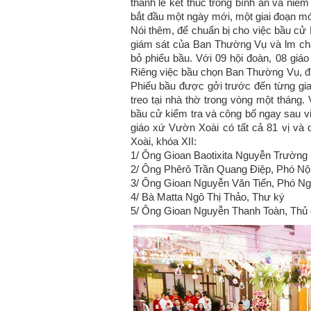
thánh lễ kết thúc trong bình an và ni
bắt đầu một ngày mới, một giai đoạn 
Nói thêm, để chuẩn bị cho việc bầu cử
giám sát của Ban Thường Vụ và lm chá
bỏ phiếu bầu. Với 09 hội đoàn, 08 giá
Riêng việc bầu chọn Ban Thường Vụ, đượ
Phiếu bầu được gởi trước đến từng gia 
treo tại nhà thờ trong vòng một tháng
bầu cử kiểm tra và công bố ngay sau v
giáo xứ Vườn Xoài có tất cả 81 vị v
Xoài, khóa XII:
1/ Ông Gioan Baotixita Nguyễn Trườn
2/ Ông Phêrô Trần Quang Điệp, Phó Nộ
3/ Ông Gioan Nguyễn Văn Tiến, Phó Ng
4/ Bà Matta Ngô Thị Thảo, Thư ký
5/ Ông Gioan Nguyễn Thanh Toàn, Thủ