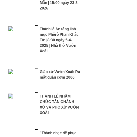
ư
Mẫn | 15:00 ngày 23-3-
2026
ự
c
.
Thánh lễ An táng linh
.
mục Phêrô Phan Khắc
c
Từ | 8:30 ngày 5-4-
ổ
2025 | Nhà thờ Vườn
ụ
Xoài
n
Giáo xứ Vườn Xoài: Ra
mắt quán cơm 2000
THÁNH LỄ NHẬM
CHỨC TÂN CHÁNH
XỨ VÀ PHÓ XỨ VƯỜN
XOÀI
"Thánh nhạc để phục