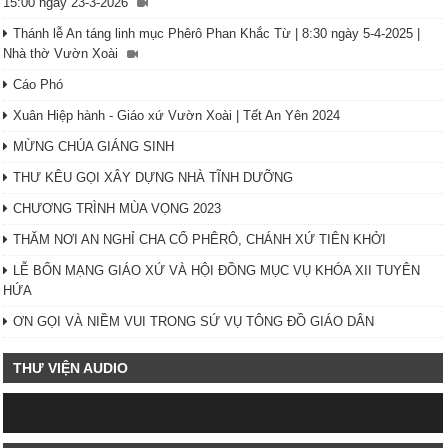
15:00 ngày 23-3-2026
Thánh lễ An táng linh mục Phêrô Phan Khắc Từ | 8:30 ngày 5-4-2025 |
Nhà thờ Vườn Xoài
Cáo Phó
Xuân Hiệp hành - Giáo xứ Vườn Xoài | Tết An Yên 2024
MỪNG CHÚA GIÁNG SINH
THƯ KÊU GỌI XÂY DỰNG NHÀ TĨNH DƯỠNG
CHƯƠNG TRÌNH MÙA VỌNG 2023
THĂM NƠI AN NGHỈ CHA CỐ PHÊRÔ, CHÁNH XỨ TIÊN KHỞI
LỄ BỔN MẠNG GIÁO XỨ VÀ HỘI ĐỒNG MỤC VỤ KHÓA XII TUYÊN
HỨA
ƠN GỌI VÀ NIỀM VUI TRONG SỨ VỤ TÔNG ĐỒ GIÁO DÂN
THƯ VIỆN AUDIO