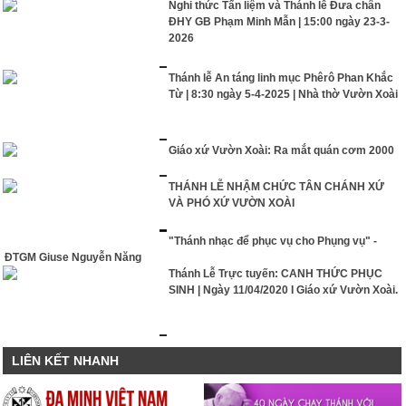
Nghi thức Tẩn liệm và Thánh lễ Đưa chân
ĐHY GB Phạm Minh Mẫn | 15:00 ngày 23-3-
2026
Thánh lễ An táng linh mục Phêrô Phan Khắc
Từ | 8:30 ngày 5-4-2025 | Nhà thờ Vườn Xoài
Giáo xứ Vườn Xoài: Ra mắt quán cơm 2000
THÁNH LỄ NHẬM CHỨC TÂN CHÁNH XỨ
VÀ PHÓ XỨ VƯỜN XOÀI
"Thánh nhạc để phục vụ cho Phụng vụ" -
ĐTGM Giuse Nguyễn Năng
Thánh Lễ Trực tuyến: CANH THỨC PHỤC
SINH | Ngày 11/04/2020 I Giáo xứ Vườn Xoài.
LIÊN KẾT NHANH