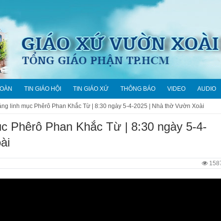
ĐOÀN
TIN GIÁO HỘI
TIN GIÁO XỨ
THÔNG BÁO
VIDEO
AUDIO
áng linh mục Phêrô Phan Khắc Từ | 8:30 ngày 5-4-2025 | Nhà thờ Vườn Xoài
ục Phêrô Phan Khắc Từ | 8:30 ngày 5-4-
ài
158