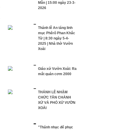
Mẫn | 15:00 ngày 23-3-
2026
Thánh lễ An táng linh
mục Phêrô Phan Khắc
Từ | 8:30 ngày 5-4-
2025 | Nhà thờ Vườn
Xoài
Giáo xứ Vườn Xoài: Ra
mắt quán cơm 2000
THÁNH LỄ NHẬM
CHỨC TÂN CHÁNH
XỨ VÀ PHÓ XỨ VƯỜN
XOÀI
"Thánh nhạc để phục