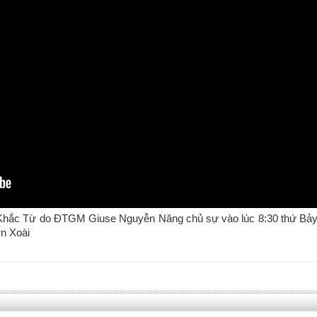
n Khắc Từ do ĐTGM Giuse Nguyễn Năng chủ sự vào lúc 8:30 thứ Bả
n Xoài