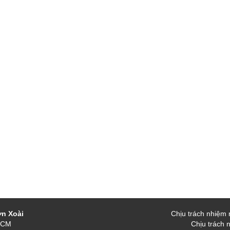
ờn Xoài
Chịu trách nhiệm 
.HCM
Chịu trách 