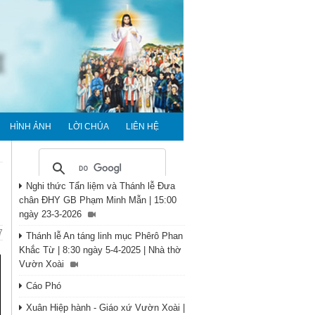
HÌNH ẢNH
LỜI CHÚA
LIÊN HỆ
Nghi thức Tẩn liệm và Thánh lễ Đưa
chân ĐHY GB Phạm Minh Mẫn | 15:00
ngày 23-3-2026
7
Thánh lễ An táng linh mục Phêrô Phan
Khắc Từ | 8:30 ngày 5-4-2025 | Nhà thờ
Vườn Xoài
Cáo Phó
Xuân Hiệp hành - Giáo xứ Vườn Xoài |