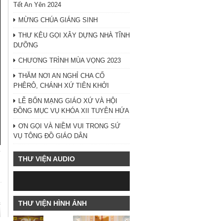
Tết An Yên 2024
MỪNG CHÚA GIÁNG SINH
THƯ KÊU GỌI XÂY DỰNG NHÀ TĨNH
DƯỠNG
CHƯƠNG TRÌNH MÙA VỌNG 2023
THĂM NƠI AN NGHỈ CHA CỐ
PHÊRÔ, CHÁNH XỨ TIÊN KHỞI
LỄ BỔN MẠNG GIÁO XỨ VÀ HỘI
ĐỒNG MỤC VỤ KHÓA XII TUYÊN HỨA
ƠN GỌI VÀ NIỀM VUI TRONG SỨ
VỤ TÔNG ĐỒ GIÁO DÂN
y
THƯ VIỆN AUDIO
THƯ VIỆN HÌNH ẢNH