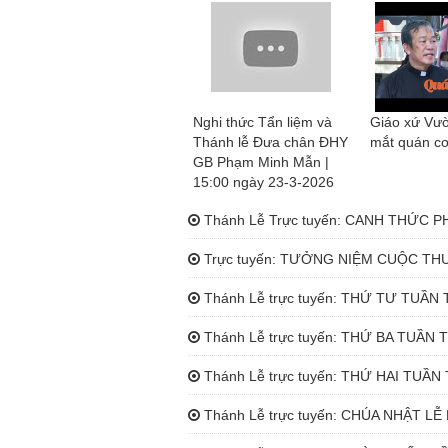
Nghi thức Tẩn liệm và
Giáo xứ Vườ
Thánh lễ Đưa chân ĐHY
mắt quán c
GB Phạm Minh Mẫn |
15:00 ngày 23-3-2026
Thánh Lễ Trực tuyến: CANH THỨC PHỤ
Trực tuyến: TƯỞNG NIỆM CUỘC THƯƠ
Thánh Lễ trực tuyến: THỨ TƯ TUẦN T
Thánh Lễ trực tuyến: THỨ BA TUẦN TH
Thánh Lễ trực tuyến: THỨ HAI TUẦN T
Thánh Lễ trực tuyến: CHÚA NHẬT LỄ L