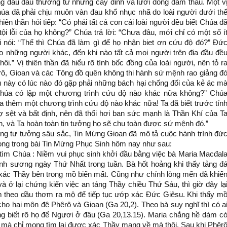
 dấu đau thương từ những cây đinh và lưỡi đòng đâm thâu. Một v
húa đã phải chịu muôn vàn đau khổ nhục nhã do loài người dưới th
ên thần hỏi tiếp: “Có phải tất cả con cái loài người đều biết Chúa đ
tội lỗi của họ không?” Chúa trả lời: “Chưa đâu, mới chỉ có một số í
ại nói: “Thế thì Chúa đã làm gì để họ nhận biet ơn cứu độ đó?” Đứ
 cho những người khác, đến khi nào tất cả mọi người trên địa đầu đề
” Vị thiên thần đã hiểu rõ tính bốc đồng của loài người, nên tỏ r
êrô, Gioan và các Tông đồ quên không thi hành sứ mệnh rao giảng đ
u này có lúc nào đó gặp phải những bách hại chống đối của kẻ ác m
Chúa có lập một chương trình cứu độ nào khác nữa không?” Chú
 ra thêm một chương trình cứu độ nào khác nữa! Ta đã biết trước tín
ợ sệt và bất định, nên đã thổi hơi ban sức mạnh là Thần Khí của T
h, và Ta hoàn toàn tin tưởng họ sẽ chu toàn được sứ mệnh đó.”
ng tư tưởng sâu sắc, Tin Mừng Gioan đã mô tả cuộc hành trình đứ
rọng trong bài Tin Mừng Phục Sinh hôm nay như sau:
ìm Chúa : Niềm vui phục sinh khởi đầu bằng việc bà Maria Macđal
nh sương ngày Thứ Nhất trong tuần. Bà hốt hoảng khi thấy tảng đ
xác Thầy bên trong mồ biến mất. Cũng như chính lòng mến đã khiế
 ở lại chứng kiến việc an táng Thầy chiều Thứ Sáu, thì giờ đây lạ
m theo dầu thơm ra mộ để tiếp tục ướp xác Đức Giêsu. Khi thấy m
 cho hai môn đệ Phêrô và Gioan (Ga 20,2). Theo bà suy nghĩ thì có a
g biết rõ họ để Ngươi ở đâu (Ga 20,13.15). Maria chẳng hề dám c
 mà chỉ mong tìm lại được xác Thầy mang về mà thôi. Sau khi Phêr