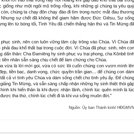
c giống như một ngôi mộ trống rỗng, khi những gì chúng ta yêu qu
 còn, chúng ta chạy đôn chạy đáo đi tìm trong nước mắt đau thươn
. Nhưng sự chết đã không thể giam hãm được Đức Giêsu, Sự sốn
ừng lên từ bóng tối, Tình Yêu đã chiến thắng hận thù và Tin Mừng đ
 phục sinh, nên con luôn vững tâm cậy trông vào Chúa. Vì Chúa đ
 phải đau khổ thất bại trong cuộc đời. Vì Chúa đã phục sinh, nên co
g dấn thân: Cha Đamiêng hy sinh phục vụ trại phong, cha Kônbê tìn
c tiền nhân sẵn sàng chịu chết để làm chứng cho Chúa.
 vừa là lời mời gọi, vừa có sức lôi cuốn chúng con vươn mình lê
c đẹp, tiền bạc, danh vọng, chức quyền trần gian… để chúng con dá
tất cả vì tình yêu Chúa và dám sống chết cho tình yêu ấy. Để chún
 giảng Tin Mừng, và sẵn sàng chấp nhận những hy sinh thiệt thòi gặ
Chính khi hiến thân là khi được nhận lãnh, chính lúc quên mình là lú
i được tha thứ, chính lúc chết đi là khi vui sống muôn đời.”
Nguồn: Ủy ban Thánh kinh/ HĐGMV