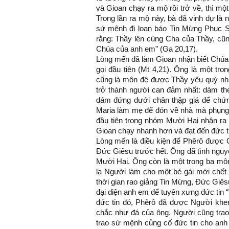
và Gioan chạy ra mộ rồi trở về, thì mộ
Trong lần ra mộ này, bà đã vinh dự là
sứ mệnh đi loan báo Tin Mừng Phục S
rằng: Thầy lên cùng Cha của Thầy, cũn
Chúa của anh em” (Ga 20,17).
Lòng mến đã làm Gioan nhận biết Chúa
gọi đầu tiên (Mt 4,21). Ông là một t
cũng là môn đệ được Thầy yêu quý nhất
trở thành người can đảm nhất: dám theo
dám đứng dưới chân thập giá để chứn
Maria làm mẹ để đón về nhà mà phụng 
đầu tiên trong nhóm Mười Hai nhận ra C
Gioan chạy nhanh hơn và đạt đến đức ti
Lòng mến là điều kiện để Phêrô được C
Đức Giêsu trước hết. Ông đã tình ngu
Mười Hai. Ông còn là một trong ba môn
lạ Người làm cho một bé gái mới chết 
thời gian rao giảng Tin Mừng, Đức Giê
đại diện anh em để tuyên xưng đức tin 
đức tin đó, Phêrô đã được Người khen
chắc như đá của ông. Người cũng tra
trao sứ mệnh củng cố đức tin cho anh 