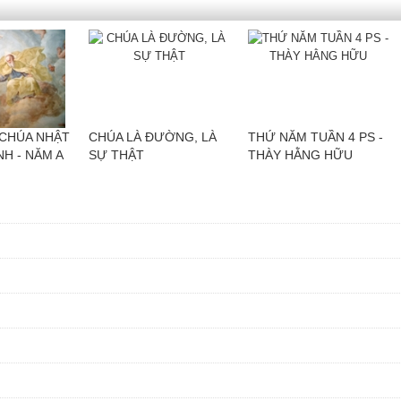
CHÚA NHẬT
CHÚA LÀ ĐƯỜNG, LÀ
THỨ NĂM TUẦN 4 PS -
NH - NĂM A
SỰ THẬT
THÀY HẰNG HỮU