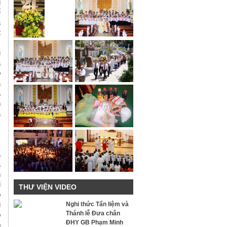
ị
ế
ã
t
c
u
a
ó
à
a
h
a
c
a
á
n
i
THƯ VIỆN VIDEO
ồ
i
Nghi thức Tẩn liệm và
Thánh lễ Đưa chân
ó
ĐHY GB Phạm Minh
ô