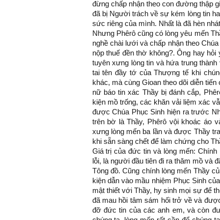
đừng chấp nhận theo con đường thập giá
đã bị Người trách về sự kém lòng tin h
sức riêng của mình. Nhất là đã hèn nhá
Nhưng Phêrô cũng có lòng yêu mến Thầy
nghề chài lưới và chấp nhận theo Chúa 
nộp thuế đền thờ không?. Ông hay hỏi 
tuyên xưng lòng tin và hứa trung thàn
tai tên đầy tớ của Thượng tế khi ch
khác, mà cùng Gioan theo dõi diễn tiế
nữ báo tin xác Thầy bị đánh cắp, Ph
kiện mồ trống, các khăn vải liệm xác vẫ
được Chúa Phục Sinh hiện ra trước N
trên bờ là Thầy, Phêrô vội khoác áo 
xưng lòng mến ba lần và được Thầy tra
khi sẵn sàng chết để làm chứng cho Thầ
Giá trị của đức tin và lòng mến: Chín
lỗi, là người đầu tiên đi ra thăm mồ v
Tông đồ. Cũng chính lòng mến Thầy củ
kiện dẫn vào mầu nhiệm Phục Sinh củ
mật thiết với Thầy, hy sinh mọi sự để 
đã mau hồi tâm sám hối trở về và được
đỡ đức tin của các anh em, và còn đư
chúng ta, lòng mến rất cần để chúng ta