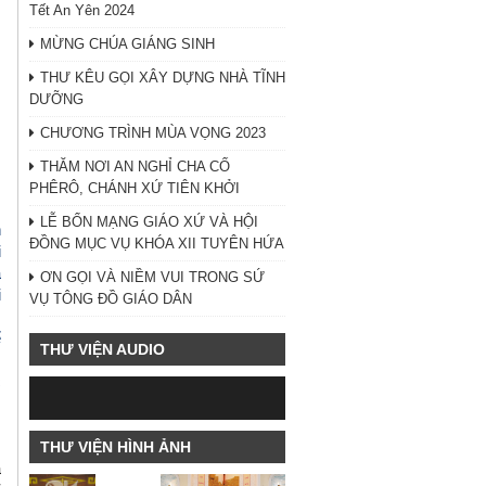
Tết An Yên 2024
MỪNG CHÚA GIÁNG SINH
THƯ KÊU GỌI XÂY DỰNG NHÀ TĨNH
DƯỠNG
CHƯƠNG TRÌNH MÙA VỌNG 2023
THĂM NƠI AN NGHỈ CHA CỐ
PHÊRÔ, CHÁNH XỨ TIÊN KHỞI
LỄ BỔN MẠNG GIÁO XỨ VÀ HỘI
n
ĐỒNG MỤC VỤ KHÓA XII TUYÊN HỨA
i
a
ƠN GỌI VÀ NIỀM VUI TRONG SỨ
i
VỤ TÔNG ĐỒ GIÁO DÂN
.
ể
THƯ VIỆN AUDIO
,
c
THƯ VIỆN HÌNH ẢNH
à