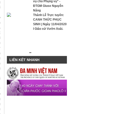
vụ cho Phụng vụ" -
g
ĐTGM Giuse Nguyễn
i
Năng
Thánh Lễ Trực tuyến:
ỏ
CANH THỨC PHỤC
n
SINH | Ngày 11/04/2020
à
I Giáo xứ Vườn Xoài.
t
i
ụ
ự
n
g
LIÊN KẾT NHANH
n
g
i
c
ự
ó
g
g
u
g