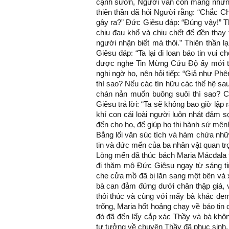
cạnh sườn, Người vẫn còn mang những
thiên thần đã hỏi Người rằng: “Chắc C
gây ra?” Đức Giêsu đáp: “Đúng vậy!” Thi
chịu đau khổ và chịu chết để đền thay 
người nhận biết mà thôi.” Thiên thần l
Giêsu đáp: “Ta lại đi loan báo tin vui
được nghe Tin Mừng Cứu Độ ấy mới thôi.
nghi ngờ họ, nên hỏi tiếp: “Giả như Ph
thì sao? Nếu các tín hữu các thế hệ sa
chán nản muốn buông suôi thì sao? 
Giêsu trả lời: “Ta sẽ không bao giờ lập
khí con cái loài người luôn nhát đảm s
đến cho họ, để giúp họ thi hành sứ mện
Bằng lối văn súc tích và hàm chứa nhữ
tin và đức mến của ba nhân vật quan t
Lòng mến đã thúc bách Maria Mácđala t
đi thăm mộ Đức Giêsu ngay từ sáng ti
che cửa mồ đã bị lăn sang một bên và 
bà can đảm đứng dưới chân thập giá, và
thôi thúc và cùng với mấy bà khác đe
trống, Maria hốt hoảng chạy về báo tin
đó đã đến lấy cắp xác Thầy và bà khôn
tư tưởng về chuyện Thầy đã phục sinh,