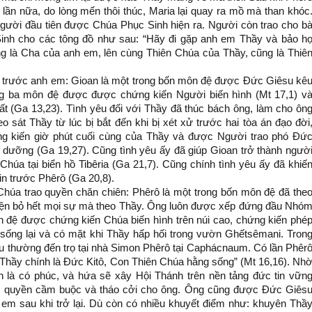
t lần nữa, do lòng mến thôi thúc, Maria lại quay ra mồ mà than khóc
 người đầu tiên được Chúa Phục Sinh hiện ra. Người còn trao cho b
inh cho các tông đồ như sau: “Hãy đi gặp anh em Thầy và bảo h
g là Cha của anh em, lên cùng Thiên Chúa của Thầy, cũng là Thiê
 trước anh em: Gioan là một trong bốn môn đệ được Đức Giêsu kê
rong ba môn đệ được được chứng kiến Người biến hình (Mt 17,1) v
 (Ga 13,23). Tình yêu đối với Thầy đã thúc bách ông, làm cho ôn
 sát Thầy từ lúc bị bắt đến khi bị xét xử trước hai tòa án đạo đời
g kiến giờ phút cuối cùng của Thầy và được Người trao phó Đứ
dưỡng (Ga 19,27). Cũng tình yêu ấy đã giúp Gioan trở thành ngườ
húa tại biển hồ Tibêria (Ga 21,7). Cũng chính tình yêu ấy đã khiế
n trước Phêrô (Ga 20,8).
húa trao quyền chăn chiên: Phêrô là một trong bốn môn đệ đã the
yện bỏ hết mọi sự mà theo Thầy. Ông luôn được xếp đứng đầu Nhó
 đệ được chứng kiến Chúa biến hình trên núi cao, chứng kiến phé
sống lại và có mặt khi Thầy hấp hối trong vườn Ghếtsêmani. Tron
su thường đến trọ tại nhà Simon Phêrô tại Caphácnaum. Có lần Phêr
“Thầy chính là Đức Kitô, Con Thiên Chúa hằng sống” (Mt 16,16). Nh
 là có phúc, và hứa sẽ xây Hội Thánh trên nền tảng đức tin vữn
o quyền cầm buộc và tháo cởi cho ông. Ông cũng được Đức Giês
em sau khi trở lại. Dù còn có nhiều khuyết điểm như: khuyên Thầ