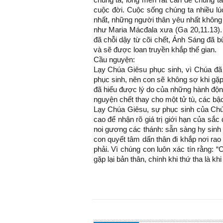
cuộc đời. Cuộc sống chúng ta nhiều lú
nhất, những người thân yêu nhất không
như Maria Mácđala xưa (Ga 20,11.13)
đã chỗi dậy từ cõi chết, Ánh Sáng đã b
và sẽ được loan truyền khắp thế gian.
Cầu nguyện:
Lạy Chúa Giêsu phục sinh, vì Chúa đã
phục sinh, nên con sẽ không sợ khi gặp
đã hiểu được lý do của những hành độn
nguyện chết thay cho một tử tù, các bậ
Lạy Chúa Giêsu, sự phục sinh của Chúa
cao để nhận rõ giá trị giới hạn của sắ
noi gương các thánh: sẵn sàng hy sinh 
con quyết tâm dấn thân đi khắp nơi rao
phải. Vì chúng con luôn xác tín rằng: “
gặp lại bản thân, chính khi thứ tha là kh