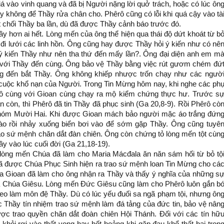
 vào vinh quang và đã bị Người nặng lời quở trách, hoặc có lúc ôn
ay không để Thầy rửa chân cho. Phêrô cũng có lỗi khi quá cậy vào tà
t chối Thầy ba lần, dù đã được Thầy cảnh báo trước đó.
 hơn ai hết. Lòng mến của ông thể hiện qua thái độ dứt khoát từ b
đi lưới các linh hồn. Ông cũng hay được Thầy hỏi ý kiến như có nê
ý kiến Thầy như nên tha thứ đến mấy lần?. Ông đại diện anh em m
h với Thầy đến cùng. Ông bảo vệ Thầy bằng việc rút gươm chém đứ
úng đến bắt Thầy. Ông không khiếp nhược trốn chạy như các ngườ
n cuộc khổ nạn của Người. Trong Tin Mừng hôm nay, khi nghe các ph
êrô cùng với Gioan cùng chạy ra mộ kiểm chứng thực hư. Trước s
n còn, thì Phêrô đã tin Thầy đã phục sinh (Ga 20,8-9). Rồi Phêrô cò
hóm Mười Hai. Khi được Gioan mách bảo người mặc áo trắng đứn
vào rồi nhảy xuống biển bơi vào để sớm gặp Thầy. Ông cũng tuyê
o sứ mệnh chăn dắt đàn chiên. Ông còn chứng tỏ lòng mến tột cùn
y vào lúc cuối đời (Ga 21,18-19).
h lòng mến Chúa đã làm cho Maria Mácđala ăn năn sám hối từ bỏ tộ
à đã được Chúa Phục Sinh hiện ra trao sứ mệnh loan Tin Mừng cho cá
a Gioan đã làm cho ông nhận ra Thầy và thấy ý nghĩa của những s
a Chúa Giêsu. Lòng mến Đức Giêsu cũng làm cho Phêrô luôn gắn b
theo làm môn đệ Thầy. Dù có lúc yếu đuối sa ngã phạm tội, nhưng ôn
 Thầy tín nhiệm trao sứ mệnh làm đá tảng của đức tin, bảo vệ nân
ợc trao quyền chăn dắt đoàn chiên Hội Thánh. Đối với các tín hữ
 khỏi rơi vào thất vọng hay hốt hoảng khi gặp đau khổ thất bại tron