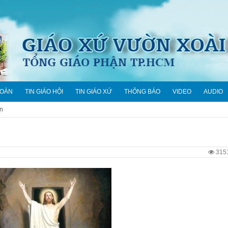
ĐOÀN
TIN GIÁO HỘI
TIN GIÁO XỨ
THÔNG BÁO
VIDEO
AUDIO
in
315