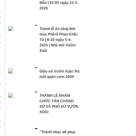
Mẫn | 15:00 ngày 23-3-
.
2026
à
ọ
n
Thánh lễ An táng linh
mục Phêrô Phan Khắc
u
Từ | 8:30 ngày 5-4-
à
2025 | Nhà thờ Vườn
g
Xoài
,
c
i
n
Giáo xứ Vườn Xoài: Ra
mắt quán cơm 2000
o
m
p
THÁNH LỄ NHẬM
CHỨC TÂN CHÁNH
g
XỨ VÀ PHÓ XỨ VƯỜN
ô
XOÀI
ờ
g
u
y
"Thánh nhạc để phục