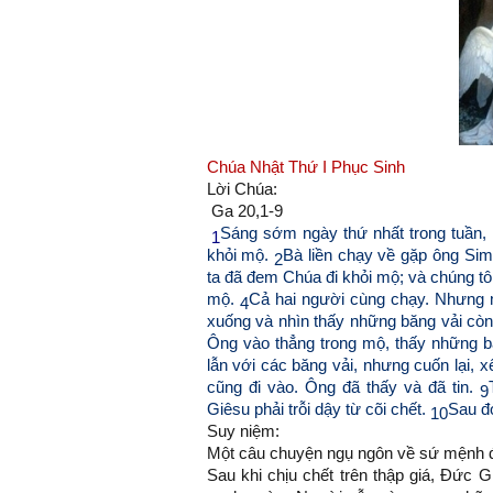
Chúa Nhật Thứ I Phục Sinh
Lời Chúa:
Ga 20,1-9
Sáng sớm ngày thứ nhất trong tuần, l
1
khỏi mộ.
Bà liền chạy về gặp ông Si
2
ta đã đem Chúa đi khỏi mộ; và chúng tô
mộ.
Cả hai người cùng chạy. Nhưng 
4
xuống và nhìn thấy những băng vải cò
Ông vào thẳng trong mộ, thấy những b
lẫn với các băng vải, nhưng cuốn lại, x
cũng đi vào. Ông đã thấy và đã tin.
9
Giêsu phải trỗi dậy từ cõi chết.
Sau đó
10
Suy niệm:
Một câu chuyện ngụ ngôn về sứ mệnh đ
Sau khi chịu chết trên thập giá, Đức G