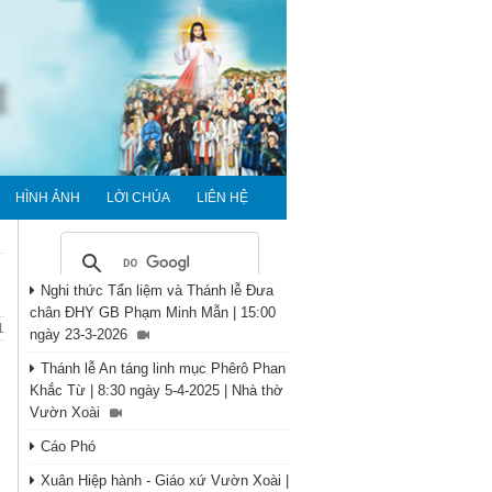
HÌNH ẢNH
LỜI CHÚA
LIÊN HỆ
Nghi thức Tẩn liệm và Thánh lễ Đưa
chân ĐHY GB Phạm Minh Mẫn | 15:00
1
ngày 23-3-2026
Thánh lễ An táng linh mục Phêrô Phan
Khắc Từ | 8:30 ngày 5-4-2025 | Nhà thờ
Vườn Xoài
Cáo Phó
Xuân Hiệp hành - Giáo xứ Vườn Xoài |