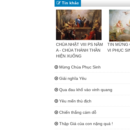
Tin khác
CHÚA NHẬT VIII PS NĂM
TIN MỪNG 
A - CHÚA THÁNH THẦN
VI PHỤC SI
HIỆN XUỐNG
Mừng Chúa Phục Sinh
Giải nghĩa Yêu
Qua đau khổ vào vinh quang
Yêu mến thù địch
Chiến thắng cám dỗ
Thập Giá của con nặng quá !