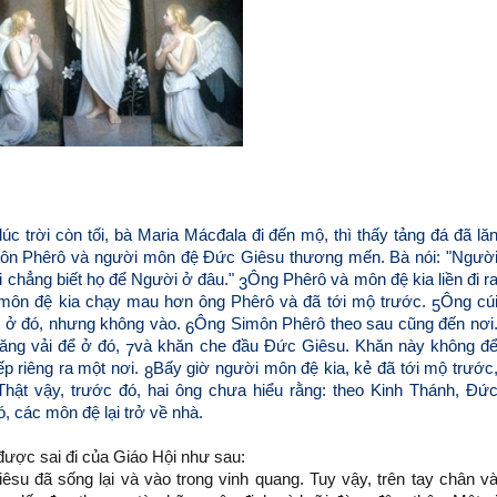
úc trời còn tối, bà Maria Mácđala đi đến mộ, thì thấy tảng đá đã lă
môn Phêrô và người môn đệ Đức Giêsu thương mến. Bà nói: "Ngườ
i chẳng biết họ để Người ở đâu."
Ông Phêrô và môn đệ kia liền đi r
3
môn đệ kia chạy mau hơn ông Phêrô và đã tới mộ trước.
Ông cú
5
n ở đó, nhưng không vào.
Ông Simôn Phêrô theo sau cũng đến nơi
6
ăng vải để ở đó,
và khăn che đầu Đức Giêsu. Khăn này không đ
7
ếp riêng ra một nơi.
Bấy giờ người môn đệ kia, kẻ đã tới mộ trước
8
Thật vậy, trước đó, hai ông chưa hiểu rằng: theo Kinh Thánh, Đứ
, các môn đệ lại trở về nhà.
ược sai đi của Giáo Hội như sau:
iêsu đã sống lại và vào trong vinh quang. Tuy vậy, trên tay chân v