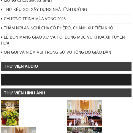
MỪNG CHÚA GIÁNG SINH
THƯ KÊU GỌI XÂY DỰNG NHÀ TĨNH DƯỠNG
CHƯƠNG TRÌNH MÙA VỌNG 2023
THĂM NƠI AN NGHỈ CHA CỐ PHÊRÔ, CHÁNH XỨ TIÊN KHỞI
LỄ BỔN MẠNG GIÁO XỨ VÀ HỘI ĐỒNG MỤC VỤ KHÓA XII TUYÊN
HỨA
ƠN GỌI VÀ NIỀM VUI TRONG SỨ VỤ TÔNG ĐỒ GIÁO DÂN
THƯ VIỆN AUDIO
THƯ VIỆN HÌNH ẢNH